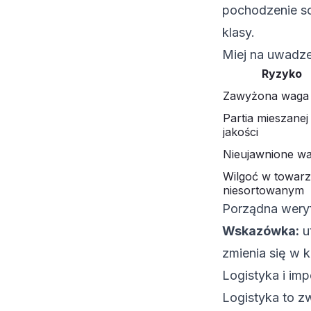
pochodzenie so
klasy.
Miej na uwadze
Ryzyko
Zawyżona waga 
Partia mieszanej
jakości
Nieujawnione w
Wilgoć w towar
niesortowanym
Porządna weryf
Wskazówka:
u
zmienia się w k
Logistyka i imp
Logistyka to z