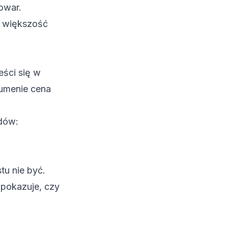
towar.
e większość
eści się w
lumenie cena
dów:
tu nie być.
 pokazuje, czy