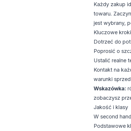
Każdy zakup id
towaru. Zaczyn
jest wybrany, p
Kluczowe kroki
Dotrzeć do pot
Poprosić o szc
Ustalić realne 
Kontakt na każ
warunki sprzed
Wskazówka:
r
zobaczysz prz
Jakość i klasy
W second handzi
Podstawowe kla