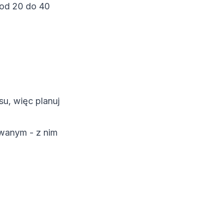
 od 20 do 40
u, więc planuj
ywanym - z nim