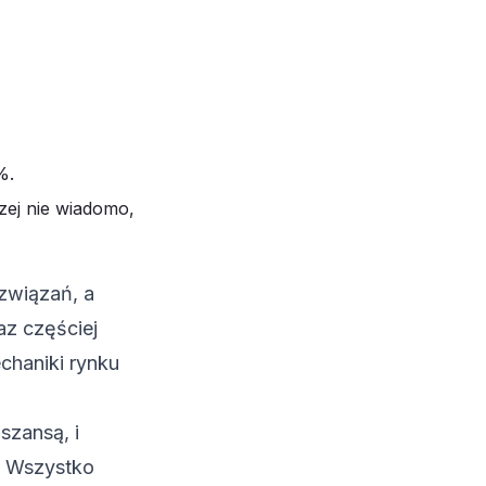
%.
zej nie wiadomo,
związań, a
az częściej
chaniki rynku
 szansą, i
e. Wszystko