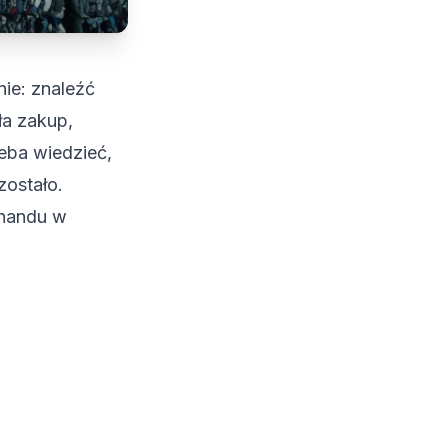
ie: znaleźć
ła zakup,
zeba wiedzieć,
zostało.