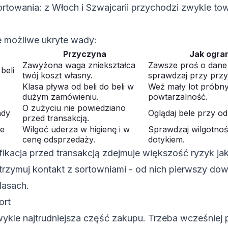
rtowania: z Włoch i Szwajcarii przychodzi zwykle to
 możliwe ukryte wady:
Przyczyna
Jak ogra
Zawyżona waga zniekształca
Zawsze proś o dane
beli
twój koszt własny.
sprawdzaj przy przyj
Klasa pływa od beli do beli w
Weź mały lot próbny
dużym zamówieniu.
powtarzalność.
O zużyciu nie powiedziano
ady
Oglądaj bele przy od
przed transakcją.
ze
Wilgoć uderza w higienę i w
Sprawdzaj wilgotnoś
cenę odsprzedaży.
dotykiem.
ikacja przed transakcją zdejmuje większość ryzyk j
trzymuj kontakt z sortowniami - od nich pierwszy dowi
lasach.
ort
wykle najtrudniejsza część zakupu. Trzeba wcześniej