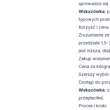
sprowadza się d
Wskazówka:
p
typowych prob
Korzyść i cena
Zrozumienie st
przedziale 1,5
jest niższa, dl
Zakup wolumen
Cena za kilogra
Szerszy wybór 
Dostęp do porz
Wskazówka:
za
przepłaciłeś.
Proces i kroki