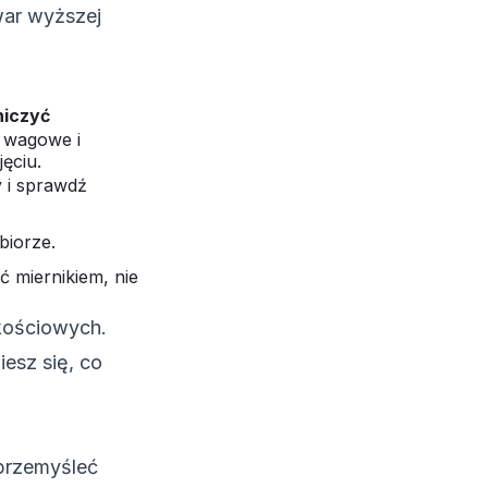
war wyższej
niczyć
 wagowe i
ęciu.
 i sprawdź
biorze.
ć miernikiem, nie
akościowych.
esz się, co
 przemyśleć