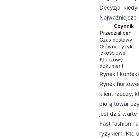
Decyzja: kied
Najważniejsze
Czynnik
Przedział cen
Czas dostawy
Główne ryzyko
jakościowe
Kluczowy
dokument
Rynek i kontek
Rynek hurtoweg
klient rzeczy,
biorą towar uż
jest dziś warte
Fast fashion na
ryzykiem. Kto 