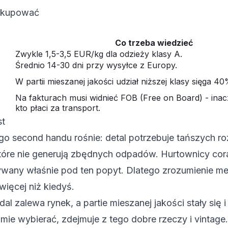
y kupować
Co trzeba wiedzieć
Zwykle 1,5-3,5 EUR/kg dla odzieży klasy A.
Średnio 14-30 dni przy wysyłce z Europy.
W partii mieszanej jakości udział niższej klasy sięga 40
Na fakturach musi widnieć FOB (Free on Board) - inac
kto płaci za transport.
st
o second handu rośnie: detal potrzebuje tańszych ro
 które nie generują zbędnych odpadów. Hurtownicy cor
ywany właśnie pod ten popyt. Dlatego zrozumienie me
 więcej niż kiedyś.
dal zalewa rynek, a partie mieszanej jakości stały się i
umie wybierać, zdejmuje z tego dobre rzeczy i vintag