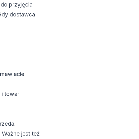
do przyjęcia
. Gdy dostawca
omawiacie
 i towar
przeda.
 Ważne jest też