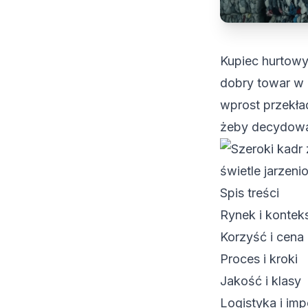
Kupiec hurtowy
dobry towar w r
wprost przekład
żeby decydować
Spis treści
Rynek i kontek
Korzyść i cena
Proces i kroki
Jakość i klasy
Logistyka i imp