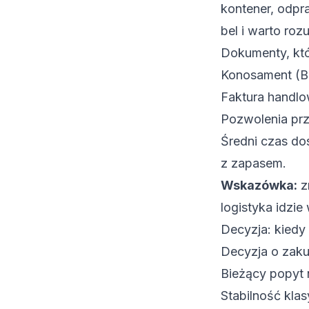
kontener, odpr
bel i warto roz
Dokumenty, któ
Konosament (Bil
Faktura handl
Pozwolenia pr
Średni czas do
z zapasem.
Wskazówka:
z
logistyka idzie
Decyzja: kied
Decyzja o zaku
Bieżący popyt 
Stabilność klas