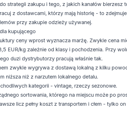
o strategii zakupu i tego, z jakich kanałów bierzesz 
racuj z dostawcami, którzy mają historię - to zdejmuj
lemów przy zakupie odzieży używanej.
 dla kupującego
ruktury ceny wprost wyznacza marżę. Zwykle cena mi
-3,5 EUR/kg zależnie od klasy i pochodzenia. Przy wo
atego duzi dystrybutorzy pracują właśnie tak.
em zwykle wygrywa z dostawą lokalną z kilku powo
m niższa niż z narzutem lokalnego detalu.
chodliwych kategorii - vintage, rzeczy sezonowe.
ądnego sortowania, którego na miejscu może po pros
wsze licz pełny koszt z transportem i cłem - tylko on