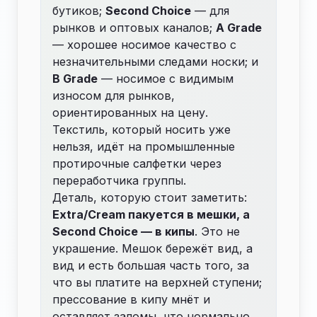
бутиков;
Second Choice
— для
рынков и оптовых каналов;
A Grade
— хорошее носимое качество с
незначительными следами носки; и
B Grade
— носимое с видимым
износом для рынков,
ориентированных на цену.
Текстиль, который носить уже
нельзя, идёт на промышленные
протирочные салфетки через
переработчика группы.
Деталь, которую стоит заметить:
Extra/Cream пакуется в мешки, а
Second Choice — в кипы
. Это не
украшение. Мешок бережёт вид, а
вид и есть большая часть того, за
что вы платите на верхней ступени;
прессование в кипу мнёт и
оставляет заломы, что нормально