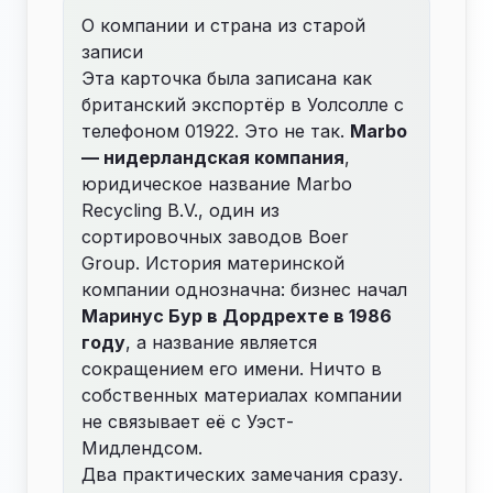
О компании и страна из старой
записи
Эта карточка была записана как
британский экспортёр в Уолсолле с
телефоном 01922. Это не так.
Marbo
— нидерландская компания
,
юридическое название Marbo
Recycling B.V., один из
сортировочных заводов Boer
Group. История материнской
компании однозначна: бизнес начал
Маринус Бур в Дордрехте в 1986
году
, а название является
сокращением его имени. Ничто в
собственных материалах компании
не связывает её с Уэст-
Мидлендсом.
Два практических замечания сразу.