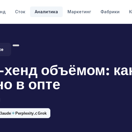
енд
Сток
Аналитика
Маркетинг
Фабрики
К
ке
-хенд объёмом: как
но в опте
d
Claude
Perplexity
Grok