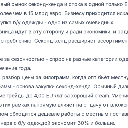
вый рынок секонд-хенда и стока в одной только 
олее чем в 15 млрд евро. Бизнесу приходится иск
купка б/у одежды - одно из самых очевидных.
зница идут в эту сторону и ради экономики, и рад
потреблению. Секонд-хенд расширяет ассортимент
е за сезонностью - спрос на разные категории о
ечение года.
: разбор цены за килограмм, когда опт бьёт местн
рамм - основа закупки секонд-хенда. Обычный диап
кие грейды до 4,00 EUR/кг за хороший cream. Умени
этих рамках напрямую влияет на отдачу от вложе
мом обходится дешевле работы с местным постав
йнера с б/у одеждой экономит 30% и больше.