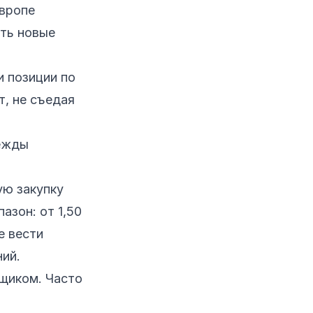
Европе
ать новые
и позиции по
, не съедая
дежды
ую закупку
азон: от 1,50
е вести
ний.
щиком. Часто