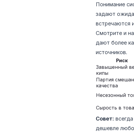
Понимание сис
задают ожидан
встречаются 
Смотрите и на
дают более ка
источников.
Риск
Завышенный в
кипы
Партия смешан
качества
Несезонный то
Сырость в тов
Совет:
всегда 
дешевле любо