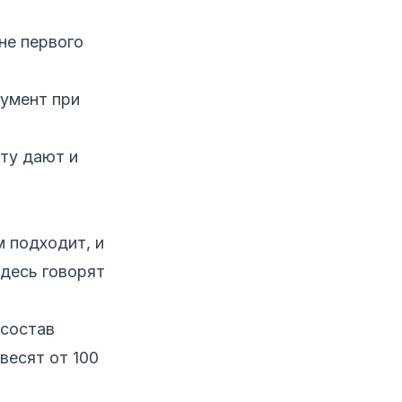
не первого
гумент при
ту дают и
м подходит, и
здесь говорят
 состав
весят от 100