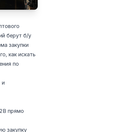
птового
ий берут б/у
ема закупки
о, как искать
ения по
B2B прямо
ую закупку