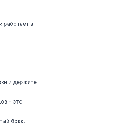
 работает в
вки и держите
ов - это
тый брак,