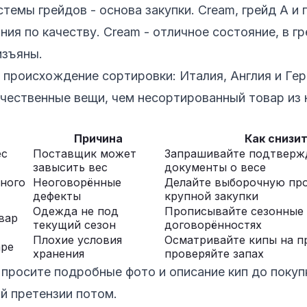
темы грейдов - основа закупки. Cream, грейд A и 
ия по качеству. Cream - отличное состояние, в гр
изъяны.
 происхождение сортировки: Италия, Англия и Ге
чественные вещи, чем несортированный товар из
Причина
Как снизи
ес
Поставщик может
Запрашивайте подтверж
завысить вес
документы о весе
ного
Неоговорённые
Делайте выборочную пр
дефекты
крупной закупки
Одежда не под
Прописывайте сезонные 
вар
текущий сезон
договорённостях
Плохие условия
Осматривайте кипы на п
аре
хранения
проверяйте запах
просите подробные фото и описание кип до покупк
й претензии потом.