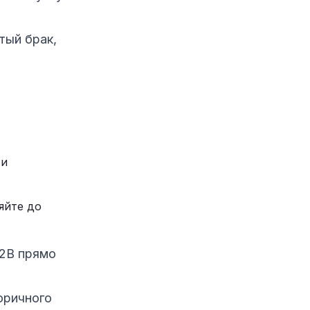
тый брак,
 и
яйте до
B2B прямо
оричного