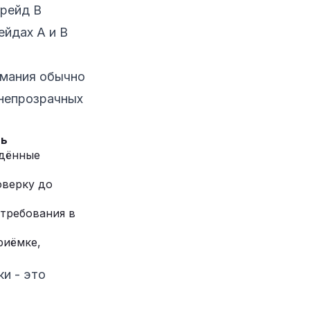
грейд B
ейдах A и B
рмания обычно
 непрозрачных
ть
дённые
оверку до
требования в
риёмке,
и - это