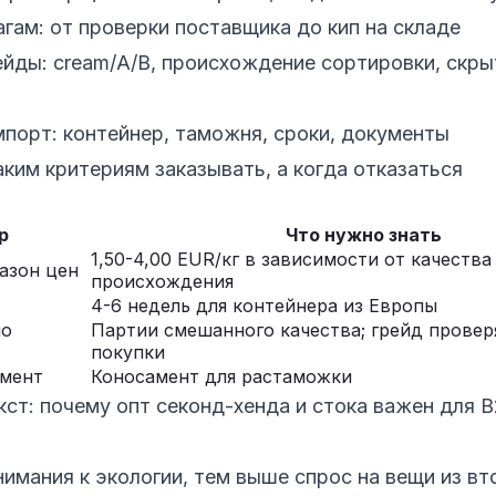
гам: от проверки поставщика до кип на складе
ейды: cream/A/B, происхождение сортировки, скры
мпорт: контейнер, таможня, сроки, документы
аким критериям заказывать, а когда отказаться
р
Что нужно знать
1,50-4,00 EUR/кг в зависимости от качества
азон цен
происхождения
4-6 недель для контейнера из Европы
по
Партии смешанного качества; грейд провер
покупки
мент
Коносамент для растаможки
кст: почему опт секонд-хенда и стока важен для 
имания к экологии, тем выше спрос на вещи из вт