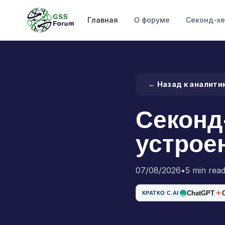
Главная
О форуме
Секонд-х
← Назад к аналити
Секонд
устрое
07/08/2026
•
5 min rea
ChatGPT
КРАТКО С AI