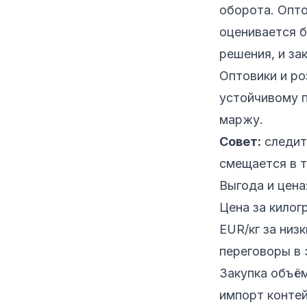
оборота. Опто
оценивается б
решения, и за
Оптовики и ро
устойчивому 
маржу.
Совет:
следит
смещается в т
Выгода и цена
Цена за килог
EUR/кг за низ
переговоры в 
Закупка объё
импорт конте