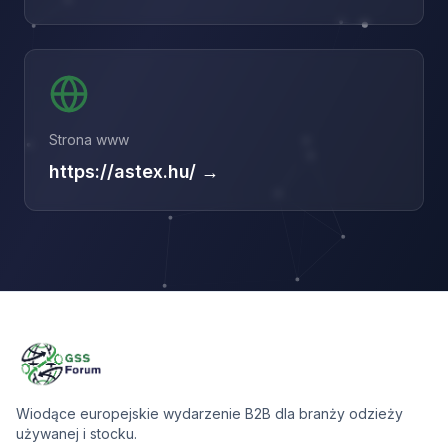
Strona www
https://astex.hu/ →
Wiodące europejskie wydarzenie B2B dla branży odzieży
używanej i stocku.