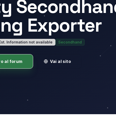
ty Secondhan
ing Exporter
Est. Information not available
Secondhand
ro al forum
Vai al sito