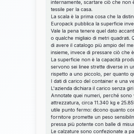
internamente, scartare ciò che non è 
tessile per la casa.
La scala è la prima cosa che la disti
Europack pubblica la superficie invec
Vale la pena tenere quel dato accant
o qualche migliaio di metri quadrati.
di avere il catalogo più ampio del me
insieme, invece di pressare ciò che è
La superficie non è la capacità produ
servono sei linee strette diverse in 
rispetto a uno piccolo, per quanto q
I dati di carico del container e una ve
L'azienda dichiara il carico senza gi
Annotate quei numeri, perché sono vi
attrezzatura, circa 11.340 kg e 25.8
utile punto fermo: dicono quanto con
fornitore promette un peso sensibilm
pressa più potente con balle di misur
Le calzature sono confezionate a par