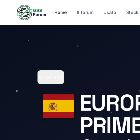
Home
Il forum
Usato
Stock
Indietro
EURO
PRIME