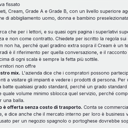
va fissato
ueti, Cream, Grade A e Grade B, con un livello superiore 
ne di abbigliamento uomo, donna e bambino preselezionata 
cerca che per i lettori, e su quasi ogni pagina i superlativi sup
 e non come contratto. Chiedete per iscritto la regola sui di
m non ha, perché quel gradino extra sopra il Cream è un t
radi
è il riferimento per quella conversazione, e il racconto 
ima di ogni scala è sempre la fetta più sottile.
rnitori non offre
stro mix.
L'azienda dice che i compratori possono partecip
ienti a visitare gli impianti e vedere i prodotti di persona.
 batte qualsiasi grado standard, perché un grado standard è 
edete quale volume minimo sblocca quel servizio, perché com
r una balla.
 è offerta senza costo di trasporto.
Conta se commerciate
one, e dice anche che il mercato interno per loro è busines
 usato
per un negozio spagnolo o portoghese dovrebbe sopp