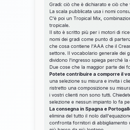
Gradi: ciò che è dichiarato e ciò che 
La scala pubblicata usa i nomi cons
C'è poi un Tropical Mix, combinazio
tropicale.
Il sito è scritto più per i motori di ri
nomi dei gradi come punto di partenza
che cosa contiene l'AAA che il Crea
settore. Il vocabolario generale dei
g
dividono l'ingresso spiega perché la c
Due cose che la maggior parte dei fo
Potete contribuire a comporre il vo
una selezione su misura e invita i cl
ristretto una composizione su misura
i vostri clienti non sono tutti. Chi
selezione e nessun impianto lo fa pe
La consegna in Spagna e Portogallo
elimina del tutto il nolo dall'equazi
confronta
fornitori di abbigliamento
più basso da più lontano.