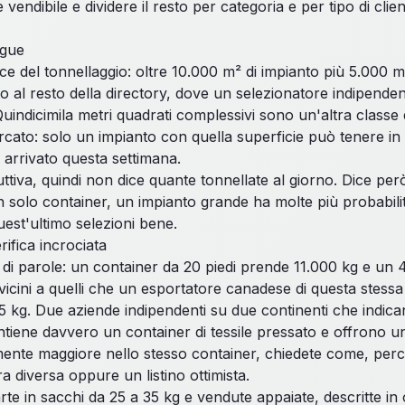
vendibile e dividere il resto per categoria e per tipo di cl
ngue
e del tonnellaggio: oltre 10.000 m² di impianto più 5.000 m² 
o al resto della directory, dove un selezionatore indipenden
 Quindicimila metri quadrati complessivi sono un'altra classe
rcato: solo un impianto con quella superficie può tenere in 
 arrivato questa settimana.
ttiva, quindi non dice quante tonnellate al giorno. Dice per
un solo container, un impianto grande ha molte più probabili
uest'ultimo selezioni bene.
rifica incrociata
ri di parole: un container da 20 piedi prende 11.000 kg e un
cini a quelli che un esportatore canadese di questa stessa 
55 kg. Due aziende indipendenti su due continenti che indic
tiene davvero un container di tessile pressato e offrono u
ente maggiore nello stesso container, chiedete come, perché
a diversa oppure un listino ottimista.
te in sacchi da 25 a 35 kg e vendute appaiate, descritte in 