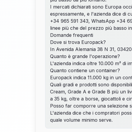
I mercati dichiarati sono Europa occi
espressamente, e l'azienda dice di c
+34 965 591 343, WhatsApp +34 6
linee più che del prezzo più basso i
Domande frequenti
Dove si trova Europack?
In Avenida Alemania 38 N 31, 03420 C
Quanto è grande l'operazione?
L'azienda indica oltre 10.000 m² di imp
Quanto contiene un container?
Europack indica 11.000 kg in un cont
Quali gradi e prodotti sono disponibil
Cream, Grade A e Grade B più un live
a 35 kg, oltre a borse, giocattoli e ci
Posso far comporre una selezione s
L'azienda dice che i compratori posso
quale volume minimo serve.