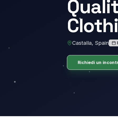
Quali
Cloth
Castalla, Spain
Richiedi un incont